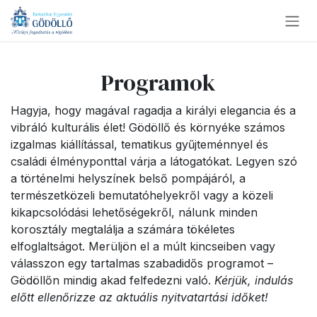
Kihagyás és továbblépés a tartalomhoz
Programok
Hagyja, hogy magával ragadja a királyi elegancia és a
vibráló kulturális élet! Gödöllő és környéke számos
izgalmas kiállítással, tematikus gyűjteménnyel és
családi élményponttal várja a látogatókat. Legyen szó
a történelmi helyszínek belső pompájáról, a
természetközeli bemutatóhelyekről vagy a közeli
kikapcsolódási lehetőségekről, nálunk minden
korosztály megtalálja a számára tökéletes
elfoglaltságot. Merüljön el a múlt kincseiben vagy
válasszon egy tartalmas szabadidős programot –
Gödöllőn mindig akad felfedezni való.
Kérjük, indulás
előtt ellenőrizze az aktuális nyitvatartási időket!