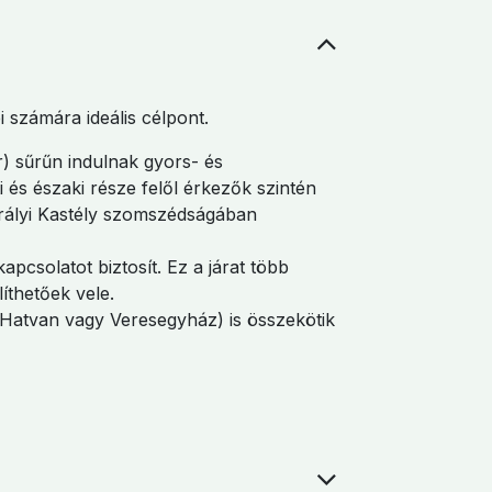
 számára ideális célpont.
) sűrűn indulnak gyors- és
 és északi része felől érkezők szintén
Királyi Kastély szomszédságában
pcsolatot biztosít. Ez a járat több
íthetőek vele.
 Hatvan vagy Veresegyház) is összekötik