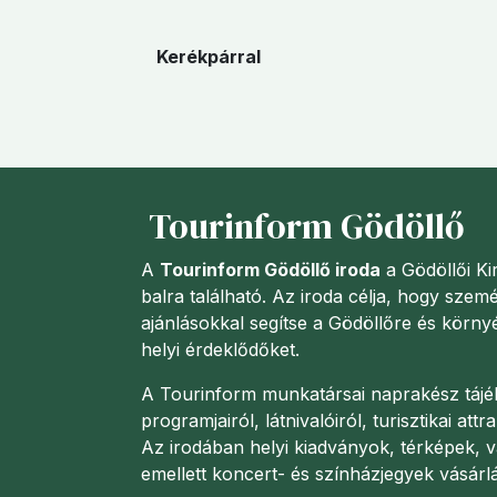
Kerékpárral
Tourinform Gödöllő
A
Tourinform Gödöllő iroda
a Gödöllői Kir
balra található. Az iroda célja, hogy szem
ajánlásokkal segítse a Gödöllőre és körny
helyi érdeklődőket.
A Tourinform munkatársai naprakész tájék
programjairól, látnivalóiról, turisztikai att
Az irodában helyi kiadványok, térképek, v
emellett koncert- és színházjegyek vásárlá