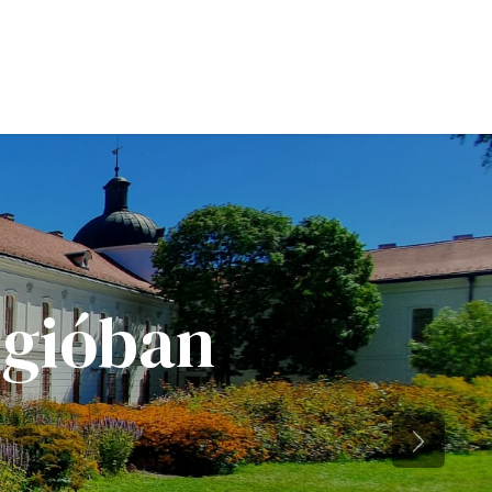
esület
égióban
Next