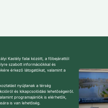
ályi Kastély falai között, a főbejárattól
élyre szabott információkkal és
ékére érkező látogatókat, valamint a
oztatást nyújtanak a térség
rakcióiról és kikapcsolódási lehetőségeiről.
alamint programajánlók is elérhetők,
sára is van lehetőség.