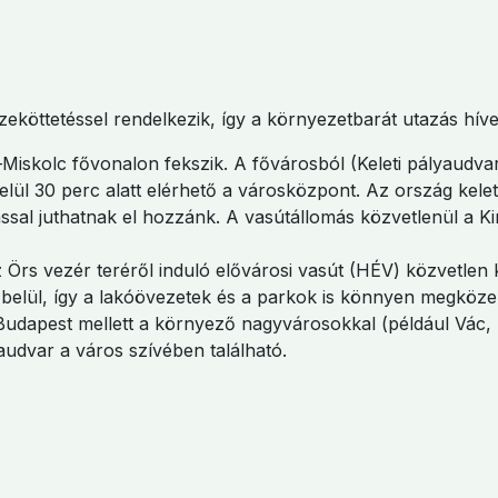
eköttetéssel rendelkezik, így a környezetbarát utazás hívei
skolc fővonalon fekszik. A fővárosból (Keleti pályaudvar
ül 30 perc alatt elérhető a városközpont. Az ország keleti
lással juthatnak el hozzánk. A vasútállomás közvetlenül a 
Örs vezér teréről induló elővárosi vasút (HÉV) közvetlen ka
 belül, így a lakóövezetek és a parkok is könnyen megközel
Budapest mellett a környező nagyvárosokkal (például Vác,
udvar a város szívében található.