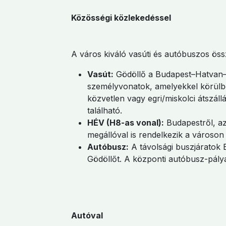
Közösségi közlekedéssel
A város kiváló vasúti és autóbuszos össz
Vasút:
Gödöllő a Budapest–Hatvan–Mi
személyvonatok, amelyekkel körülbel
közvetlen vagy egri/miskolci átszál
található.
HÉV (H8-as vonal):
Budapestről, az 
megállóval is rendelkezik a városon
Autóbusz:
A távolsági buszjáratok 
Gödöllőt. A központi autóbusz-pálya
Autóval