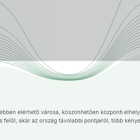
ben elérhető városa, köszönhetően központi elhelye
 felől, akár az ország távolabbi pontjairól, több kény