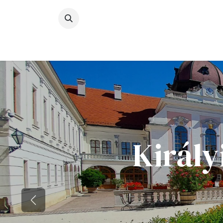
Kihagyás és továbblépés a tartalomhoz
Gödöllő
Események
Programok
Látni
Király
Previous