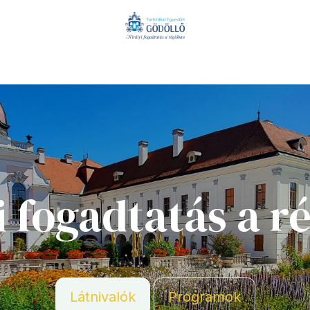
valók
Szálláshelyek
Vendéglátás
Hírek
Turisztikai egy
i fogadtatás a r
Látnivalók
Programok